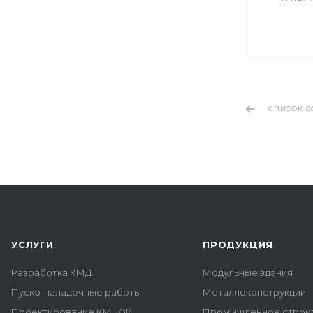
СПИСОК С
УСЛУГИ
ПРОДУКЦИЯ
Разработка КМД
Модульные здания
Пуско-наладочные работы
Металлоконструкции
Проектирование КМ, КЖ
Промышленное строи