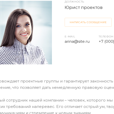
ДОЛЖНОСТЬ
Юрист проектов
НАПИСАТЬ СООБЩЕНИЕ
E-MAIL
ТЕЛЕФОН
arina@site.ru
+7 (000
вождает проектные группы и гарантирует законность 
ние, что позволяет дать немедленную правовую оценк
й сотрудник нашей компании – человек, которого мы 
их требований наперевес. Его отличает острый ум, тв
муникациям и стремление к новым знаниям.